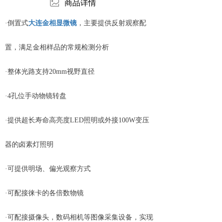
ꂈ
商品详情
·倒置式
大连金相显微镜
，主要提供反射观察配
置，满足金相样品的常规检测分析
·整体光路支持20mm视野直径
·4孔位手动物镜转盘
·提供超长寿命高亮度LED照明或外接100W变压
器的卤素灯照明
·可提供明场、偏光观察方式
·可配接徕卡的各倍数物镜
·可配接摄像头，数码相机等图像采集设备，实现