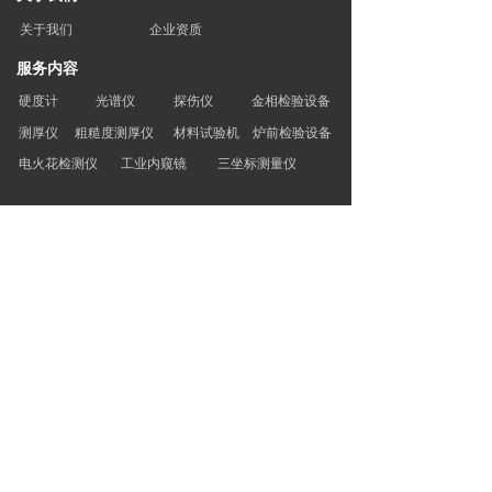
关于我们
企业资质
服务内容
硬度计
光谱仪
探伤仪
金相检验设备
测厚仪
粗糙度测厚仪
材料试验机
炉前检验设备
电火花检测仪
工业内窥镜
三坐标测量仪
新闻资讯
公司新闻
行业资讯
技术资讯
联系我们
联系人：刘经理
电话 : 13614285815
网址：www.hyjcdl.cn
地址1 : 大连市甘井子区亿达春田留田街19号305室
地址2：辽宁省大连市甘井子区大连湾镇李家村
(昌晟产业园内)