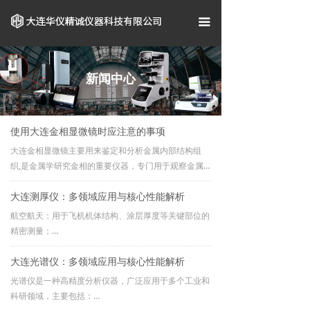
首页
끀
关于我们
企业资质
新闻中心
产品中心
使用大连金相显微镜时应注意的事项
案例展示
大连金相显微镜主要用来鉴定和分析金属内部结构组
织,是金属学研究金相的重要仪器，专门用于观察金属
新闻资讯
和矿物等不透明物体组织的显微镜。它不仅可以鉴别和
大连测厚仪：多领域应用与核心性能解析
分析各种金属、合金材料、非金属材质的组织结构及集
联系我们
成电路、线材、纤维、表面喷涂等的一些表面状况，金
航空航天：用于飞机机体结构、涂层厚度等关键部位的
相显微镜还可以广泛用于电子、化工和仪器仪表汗液观
精密测量；
察不透明物质和透明物质。如金属、陶瓷、集成电路、
船舶制造：可检测船体钢板、焊缝、涂层和腐蚀区域的
电子芯片、印刷电路板、液晶板、薄膜、粉末、碳粉、
大连光谱仪：多领域应用与核心性能解析
厚度变化；
线材、镀涂层以及其他非金属材料。在金相显微镜中照
石油化工：适用于管道、储罐等设备的壁厚监控与腐蚀
光谱仪是一种高精度分析仪器，广泛应用于多个工业和
明光束从物镜方向射到被观察物表面返回物镜成像。金
评估；
科研领域，主要包括：
相显微镜的放大倍数一般在50-500x，部分要求可以达