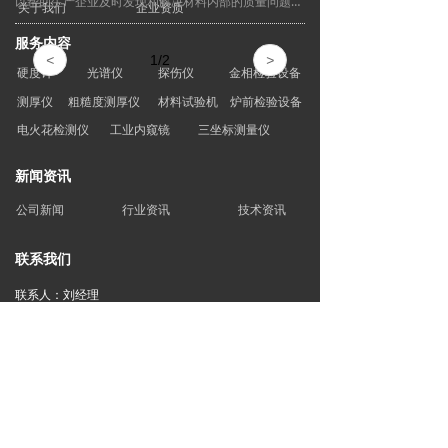
以帮助生产企业及时发现和解决材料内部的质量问题，
关于我们
企业资质
提高产品的质量和安全性。随着科学技术的不断发展，
服务内容
超声波探伤仪将继续发挥重要作用，并不断提升检测效
<
1
/
2
>
率和准确性。
硬度计
光谱仪
探伤仪
金相检验设备
测厚仪
粗糙度测厚仪
材料试验机
炉前检验设备
电火花检测仪
工业内窥镜
三坐标测量仪
新闻资讯
公司新闻
行业资讯
技术资讯
联系我们
联系人：刘经理
电话 : 13614285815
网址：www.hyjcdl.cn
地址1 : 大连市甘井子区亿达春田留田街19号305室
地址2：大连市甘井子区华北路291号