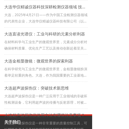
航空航天：用于金属材料成分分析、表面氧化层检测
到1000x。
大连华仪精诚仪器科技深耕检测仪器领域 技术创新驱动产业升级
等；
船舶制造：适用于金属材料的合金元素识别与质量控
大连，2025年4月21日‌——作为中国工业检测仪器领域
制；
的代表性企业，大连华仪精诚仪器科技有限公司（以下
简称“华仪精诚”）近年来通过技术迭代与市场深耕，在
大连直读光谱仪：工业与科研的元素分析利器
高端金相显微镜、直读光谱仪等精密仪器领域实现突破
性进展，为汽车制造、航空航天等产业提供国产化检测
在材料科学与工业生产的微观世界里，元素成分分析对
解决方案‌。
确保材料质量、优化生产工艺以及推动创新起着至关重
要的作用。直读光谱仪作为元素分析领域的核心设备，
大连金相显微镜：微观世界的探索利器
凭借其快速、精准的特性，成为众多行业不可或缺的
“得力助手”。
在科学研究与工业生产的微观世界里，金相显微镜扮演
着举足轻重的角色。大连，作为我国重要的工业基地与
科技创新前沿阵地，在金相显微镜的应用与发展领域成
大连超声波探伤仪：突破技术新思维
果斐然。
大连超声波探伤仪是一种广泛应用于工业领域的非破坏
性检测设备，它利用超声波的传播与反射原理，对被测
物体的缺陷进行检测和评估。超声波探伤仪具有高精
大连超声波探伤仪使用方法有哪些注意事项？
度、高灵敏度和快速检测的特点，被广泛应用于航空航
天、汽车制造、钢铁冶金、建筑结构、电力设备等众多
关于我们
大连超声波探伤仪是一种非常重要的质量控制工具，可
领域。