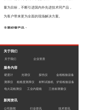
量为目标，不断引进国内外先进技术同产品，
为客户带来更为全面的现场解决方案。
主要经营产品：
无损检测类：
大连超声波探伤仪
、
磁粉探伤
仪
、超声波
硬度计
、
超声波测厚仪
、
涂镀层测
关于我们
厚仪
、表面粗糙度仪、
便携式硬度计
、非接触
关于我们
企业资质
式
粗糙度测量仪
服务内容
材料性能试验类： 万能试验机、布洛
维氏硬度
硬度计
光谱仪
探伤仪
金相检验设备
计
、冲击试验机、高低温试验机
测厚仪
粗糙度测厚仪
材料试验机
炉前检验设备
电火花检测仪
工业内窥镜
三坐标测量仪
金相实验类：
大连金相显微镜
、金相制样切割
机、金相制样镶嵌机、金相制样磨抛机、金相
新闻资讯
耗材
公司新闻
行业资讯
技术资讯